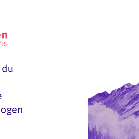
en
hs
 du
e
logen