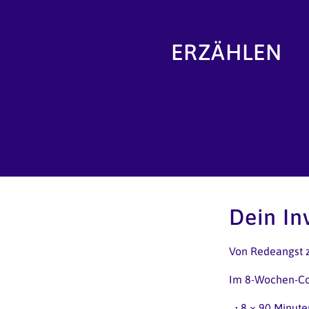
ERZÄHLEN
Dein In
Von Redeangst zu
Im 8-Wochen-Coa
•
8 × 90 Minute